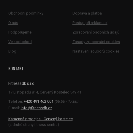
Obchodní podmínky
Doprava a platba
O nás
Postup při reklamaci
Podporujeme
Zpracování osobních údajů
Velkoobchod
Zásady zpracování cookies
Blog
Nastavení souborů cookies
KONTAKT
Fitnessdk s.r.o
Telefon:
+420 491 462 001
(08:00 - 17:00)
E-mail:
info@fitnessdk.cz
Kamenná prodejna - Červený kostelec
(z druhé strany fitness centra)