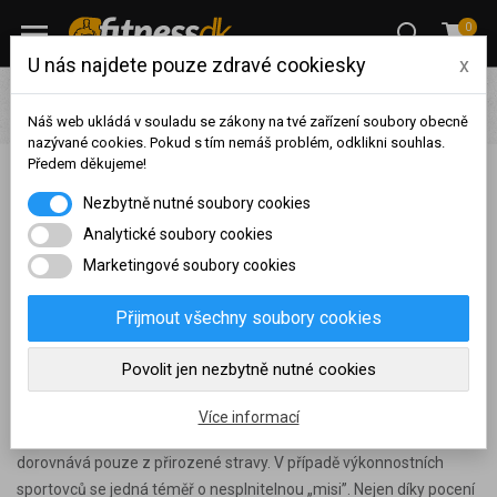
0
U nás najdete pouze zdravé cookiesky
x
Blog
Radíme s výběrem
Co se stane s vaším tělem, když
bude mít nedostatek zinku
Náš web ukládá v souladu se zákony na tvé zařízení soubory obecně
nazývané cookies. Pokud s tím nemáš problém, odklikni souhlas.
Předem děkujeme!
Co se stane s vaším tělem, když bude mít
Na základě vašeho
Nezbytně nutné soubory cookies
nedostatek zinku
dosaženého obratu za
sledované období, byl váš
Analytické soubory cookies
účet přeřazen do jiné
Marketingové soubory cookies
Publikováno:
27.01.2021
,
Naposledy aktualizováno:
20.01.2022
cenové skupiny.
Nákupy za poslední rok:
0
Přijmout všechny soubory cookies
Zinek je označován jako
nejvíce deficitní stopový prvek u
Kč
Nyní spadáte do věrnostní
sportovců
. Proč je tomu tak? Znáš ten pocit, když po několika
Povolit jen nezbytně nutné cookies
skupiny:
hodinách v posilovně vypadáš, jako by si právě vylezl ze sprchy? V
tu chvíli si společně s potem z organismu
vyloučil
velké množství
Více informací
zinku
. Pastí tohoto deficitu je navíc fakt, že se poměrně
špatně
dorovnává pouze z přirozené stravy
. V případě výkonnostních
sportovců se jedná téměř o nesplnitelnou „misi”. Nejen díky pocení