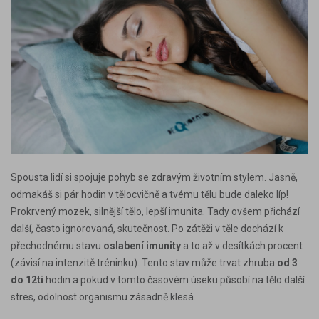
Spousta lidí si spojuje pohyb se zdravým životním stylem. Jasně,
odmakáš si pár hodin v tělocvičně a tvému tělu bude daleko líp!
Prokrvený mozek, silnější tělo, lepší imunita. Tady ovšem přichází
další, často ignorovaná, skutečnost. Po zátěži v těle dochází k
přechodnému stavu
oslabení imunity
a to až v desítkách procent
(závisí na intenzitě tréninku). Tento stav může trvat zhruba
od 3
do 12ti
hodin a pokud v tomto časovém úseku působí na tělo další
stres, odolnost organismu zásadně klesá.