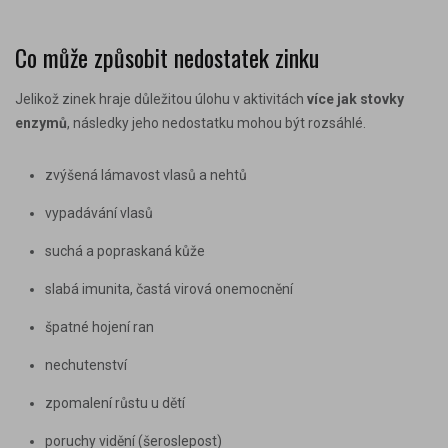
Co může způsobit nedostatek zinku
Jelikož zinek hraje důležitou úlohu v aktivitách
více jak
stovky
enzymů
, následky jeho nedostatku mohou být rozsáhlé.
zvýšená lámavost vlasů a nehtů
vypadávání vlasů
suchá a popraskaná kůže
slabá imunita, častá virová onemocnění
špatné hojení ran
nechutenství
zpomalení růstu u dětí
poruchy vidění (šeroslepost)