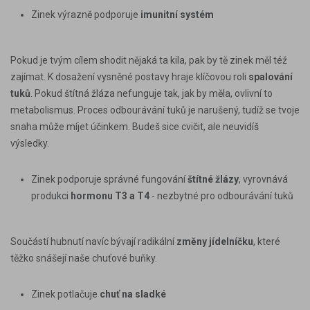
Zinek výrazně podporuje
imunitní systém
Pokud je tvým cílem shodit nějaká ta kila, pak by tě zinek měl též
zajímat. K dosažení vysněné postavy hraje klíčovou roli
spalování
tuků
. Pokud štítná žláza nefunguje tak, jak by měla, ovlivní to
metabolismus. Proces odbourávání tuků je narušený, tudíž se tvoje
snaha může míjet účinkem. Budeš sice cvičit, ale neuvidíš
výsledky.
Zinek podporuje správné
fungování
štítné žlázy
, vyrovnává
produkci
hormonu T3 a T4
- nezbytné pro odbourávání tuků
Součástí hubnutí navíc bývají radikální
změny jídelníčku
, které
těžko snášejí naše chuťové buňky.
Zinek potlačuje
chuť na sladké