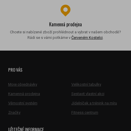
Kamenná prodejna
Chcete si nabízené zboží prohlédnout a vybrat v našem obchodě?
Rádi se s vámi potkáme v
Červeném Kostelci
.
PRO VÁS
Moje objednávky
Velikostní tabulky
Kamenná prodejna
Sestavit vlastní akci
Věrnostní systém
Jídelníček a trénink na míru
Značky
Fitness centrum
UŽITEČNÉ INFORMACE