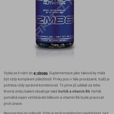
Vydej se k nám do
e-shopu
. Suplementace jako taková by měla
být vždy komplexní záležitostí. Prvky jsou v těle provázané, tudíž je
potřeba vždy správně kombinovat. To jsme již udělali za tebe.
Kromě zinku balení obsahuje také
hořčík a vitamín B6
. Hořčík
pomáhá nejen vstřebávání bílkovin a vitamín B6 bude pracovat
proti únavě.
Neponechej nic náhodě. Vždy je lepší problémům předcházet, než