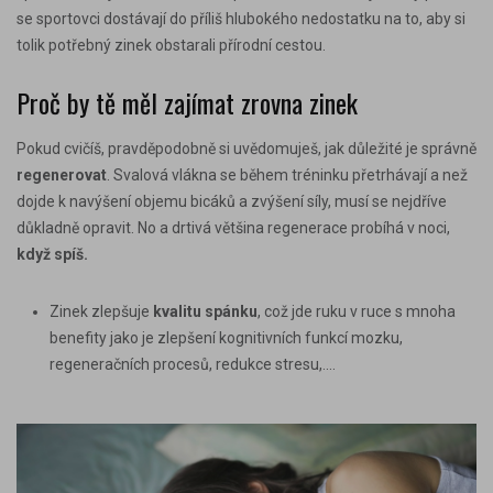
se sportovci dostávají do příliš hlubokého nedostatku na to, aby si
tolik potřebný
zinek
obstarali přírodní cestou.
Proč by tě měl zajímat zrovna zinek
Pokud cvičíš, pravděpodobně si uvědomuješ, jak důležité je správně
regenerovat
. Svalová vlákna se během tréninku přetrhávají a než
dojde k navýšení objemu bicáků a zvýšení síly, musí se nejdříve
důkladně opravit. No a drtivá většina regenerace probíhá v noci,
když spíš.
Zinek zlepšuje
kvalitu spánku
,
což jde ruku v ruce s mnoha
benefity jako je zlepšení kognitivních funkcí mozku,
regeneračních procesů, redukce stresu,....