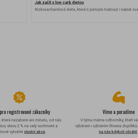
Jak začít s low carb dietou
Nízkosacharidová dieta, která ti pomůže hubnout i nabrat s
 pro registrované zákazníky
Víme a poradíme
, která nezabere ani minutu, od nás
V týmu máme odborníky, kteří v
álou slevu 2 % na celý sortiment a
výběrem i užíváním fitness doplňků
nost vytvářet
vlastní akce
.
na nás kdykoli obrátit