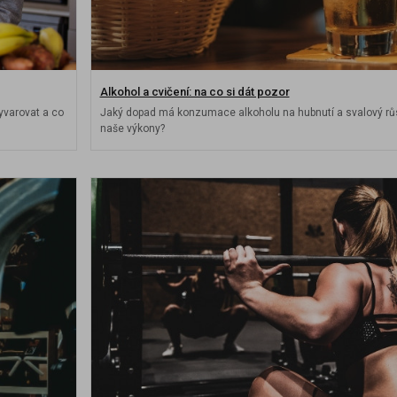
Alkohol a cvičení: na co si dát pozor
yvarovat a co
Jaký dopad má konzumace alkoholu na hubnutí a svalový růst
naše výkony?