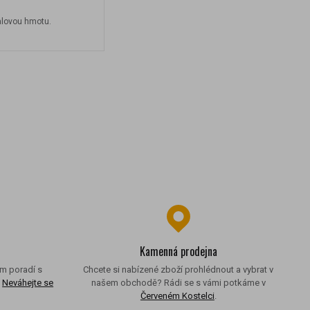
valovou hmotu.
Kamenná prodejna
ám poradí s
Chcete si nabízené zboží prohlédnout a vybrat v
.
Neváhejte se
našem obchodě? Rádi se s vámi potkáme v
.
Červeném Kostelci
.