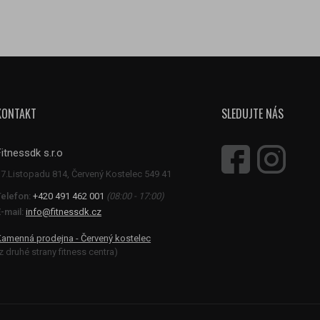
KONTAKT
SLEDUJTE NÁS
Fitnessdk s.r.o
Telefon:
+420 491 462 001
(08:00 - 17:00)
-mail:
info@fitnessdk.cz
Kamenná prodejna - Červený kostelec
z druhé strany fitness centra)