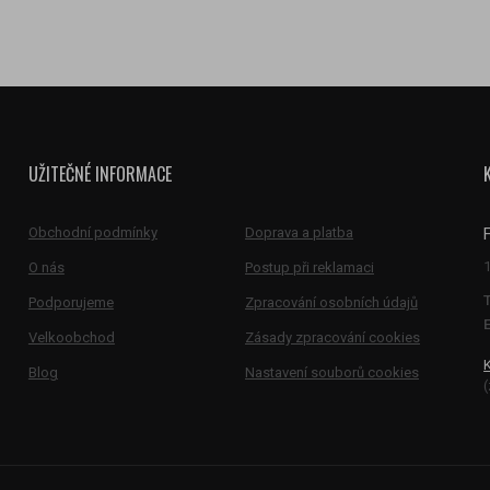
UŽITEČNÉ INFORMACE
Obchodní podmínky
Doprava a platba
O nás
Postup při reklamaci
Podporujeme
Zpracování osobních údajů
E
Velkoobchod
Zásady zpracování cookies
Blog
Nastavení souborů cookies
(