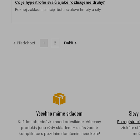
Co je hypertrofie svalů a jaké rozlišujeme druhy?
Poznej základní princip růstu svalové hmoty a síly.
Předchozí
1
2
Další
Všechno máme skladem
Slevy
Každou objednávku hned odesíláme. Všechny
Po registraci
produkty jsou vždy skladem – u nás žádné
získáte st
komplikace s pozdním doručením nečekejte!
mož