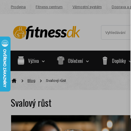
Prodejna
Fitness centrum
Věrnostní systém
Doprava a 
Výživa
Oblečení
Doplňky
Blog
Svalový růst
Na základě va
skupiny.
Svalový růst
Nákupy za po
Nyní spadáte 