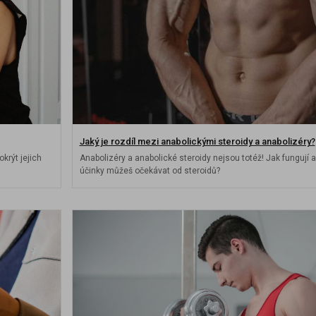
Jaký je rozdíl mezi anabolickými steroidy a anabolizéry?
krýt jejich
Anabolizéry a anabolické steroidy nejsou totéž! Jak fungují a
účinky můžeš očekávat od steroidů?