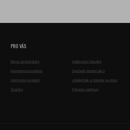
PRO VÁS
Moje objednávky
Velikostní tabulky
Kamenná prodejna
Sestavit vlastní akci
Věrnostní systém
Jídelníček a trénink na míru
Značky
Fitness centrum