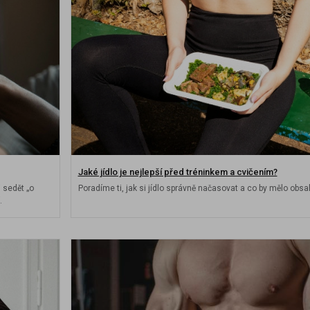
Jaké jídlo je nejlepší před tréninkem a cvičením?
 sedět „o
Poradíme ti, jak si jídlo správně načasovat a co by mělo obsa
.