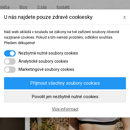
platba
Blog
O nás
Kontakt
U nás najdete pouze zdravé cookiesky
x
+420 491 462 001
in
Náš web ukládá v souladu se zákony na tvé zařízení soubory obecně
nazývané cookies. Pokud s tím nemáš problém, odklikni souhlas.
Předem děkujeme!
Nezbytně nutné soubory cookies
Potraviny
Akce
Výprodej
Značky
Analytické soubory cookies
Marketingové soubory cookies
Přijmout všechny soubory cookies
šeho dosaženého obratu za sledované období, byl váš účet přeřazen do jiné
Povolit jen nezbytně nutné cookies
slední rok:
0 Kč
do věrnostní skupiny:
Více informací