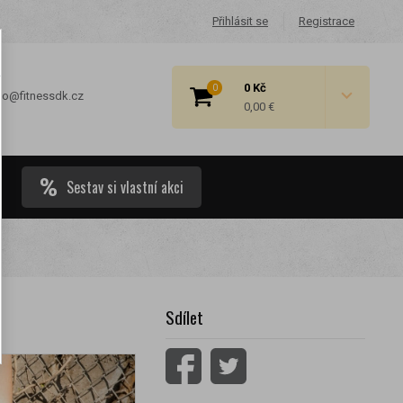
Přihlásit se
Registrace
0 Kč
0
fo@fitnessdk.cz
0,00 €
Sestav si vlastní akci
 cenové
Sdílet