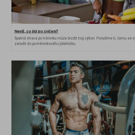
Nevíš, co jíst po cvičení?
Špatná strava po tréninku může brzdit tvůj výkon. Poradíme ti, čemu se v
zařadit do po-tréninkového jídelníčku.