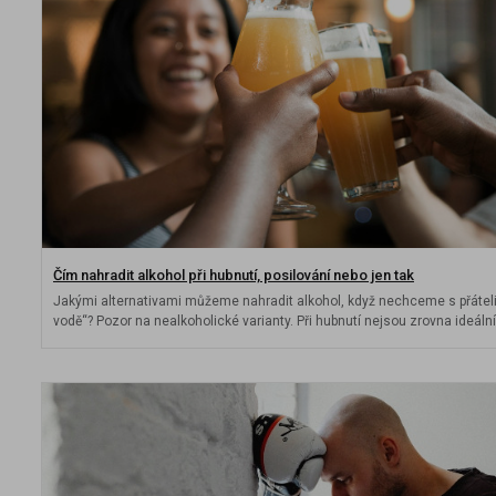
Čím nahradit alkohol při hubnutí, posilování nebo jen tak
Jakými alternativami můžeme nahradit alkohol, když nechceme s přáteli
vodě“? Pozor na nealkoholické varianty. Při hubnutí nejsou zrovna ideální