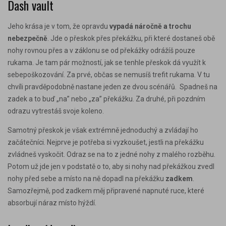
Dash vault
Jeho krása je v tom, že opravdu
vypadá náročně a trochu
nebezpečně
. Jde o přeskok přes překážku, při které dostaneš obě
nohy rovnou přes a v záklonu se od překážky odrážíš pouze
rukama. Je tam pár možností, jak se tenhle přeskok dá využít k
sebepoškozování. Za prvé, občas se nemusíš trefit rukama. V tu
chvíli pravděpodobně nastane jeden ze dvou scénářů. Spadneš na
zadek a to buď „na” nebo „za” překážku. Za druhé, při pozdním
odrazu vytrestáš svoje koleno.
Samotný přeskok je však extrémně jednoduchý a zvládají ho
začátečníci. Nejprve je potřeba si vyzkoušet, jestli na překážku
zvládneš vyskočit. Odraz se na to z jedné nohy z malého rozběhu.
Potom už jde jen v podstatě o to, aby si nohy nad překážkou zvedl
nohy před sebe a místo na ně dopadl na překážku
zadkem
.
Samozřejmě, pod zadkem měj připravené napnuté ruce, které
absorbují náraz místo hýždí.