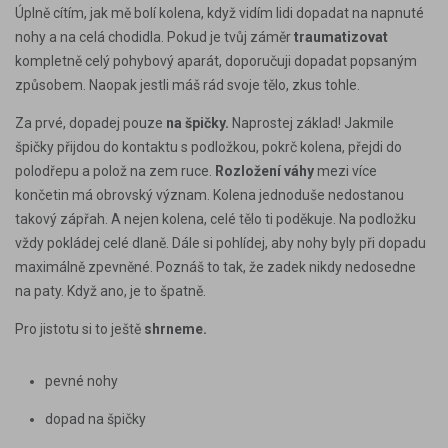
Úplně cítím, jak mě bolí kolena, když vidím lidi dopadat na napnuté
nohy a na celá chodidla. Pokud je tvůj záměr
traumatizovat
kompletně celý pohybový aparát, doporučuji dopadat popsaným
způsobem. Naopak jestli máš rád svoje tělo, zkus tohle.
Za prvé,
dopadej pouze
na špičky
.
Naprostej základ! Jakmile
špičky přijdou do kontaktu s podložkou, pokrč kolena, přejdi do
polodřepu a polož na zem ruce.
Rozložení váhy
mezi více
končetin má obrovský význam. Kolena jednoduše nedostanou
takový zápřah. A nejen kolena, celé tělo ti poděkuje. Na podložku
vždy pokládej celé dlaně. Dále si pohlídej, aby nohy byly při dopadu
maximálně zpevněné. Poznáš to tak, že zadek nikdy nedosedne
na paty. Když ano, je to špatně.
Pro jistotu si to ještě
shrneme.
pevné nohy
dopad na špičky