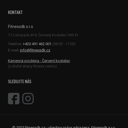
KONTAKT
Fitnessdk s.r.o
Telefon:
+420 491 462 001
(08:00 - 17:00)
E-mail:
info@fitnessdk.cz
Kamenná prodejna - Červený kostelec
(z druhé strany fitness centra)
SLEDUJTE NÁS
© 2025 fitnessdk.cz - všechna práva vyhrazena, Fitnessdk s.r.o.