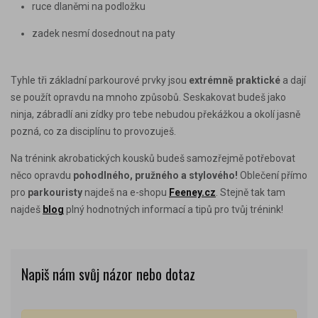
ruce dlaněmi na podložku
zadek nesmí dosednout na paty
Tyhle tři základní parkourové prvky jsou
extrémně praktické
a dají
se použít opravdu na mnoho způsobů. Seskakovat budeš jako
ninja, zábradlí ani zídky pro tebe nebudou překážkou a okolí jasně
pozná, co za disciplínu to provozuješ.
Na trénink akrobatických kousků budeš samozřejmě potřebovat
něco opravdu
pohodlného, pružného a stylového
!
Oblečení přímo
pro
parkouristy
najdeš na e-shopu
Feeney.cz
. Stejně tak tam
najdeš
blog
plný hodnotných informací a tipů pro tvůj trénink!
Napiš nám svůj názor nebo dotaz