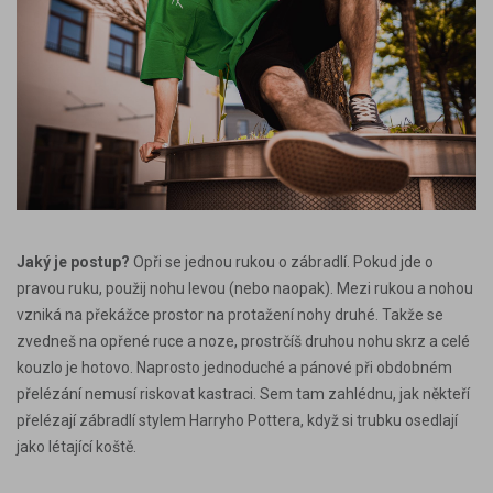
Jaký je postup?
Opři se jednou rukou o zábradlí. Pokud jde o
pravou ruku, použij nohu levou (nebo naopak). Mezi rukou a nohou
vzniká na překážce prostor na protažení nohy druhé. Takže se
zvedneš na opřené ruce a noze, prostrčíš druhou nohu skrz a celé
kouzlo je hotovo. Naprosto jednoduché a pánové při obdobném
přelézání nemusí riskovat kastraci. Sem tam zahlédnu, jak někteří
přelézají zábradlí stylem Harryho Pottera, když si trubku osedlají
jako létající koště.