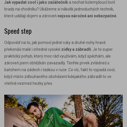
Jak vypadat cool i jako začátečník
a nechat kolemjdoucí lovit
brady na chodníku? Ukážeme si několik
jednoduchých technik
,
které udělají dojem a zároveň
nejsou náročné ani nebezpečné.
Speed step
Odpověď na to, jak pomocí jedné ruky a druhé nohy hravě
překonáš malé i středně vysoké
zídky a zábradlí
. Je to super
praktický pohyb, který moc rád využívám, když spěchám, ale
zároveň jsem obtěžkán zavazadly. Tenhle prvek zvládneš s
batohem na zádech i taškou v ruce. Co víc, fakt to vypadá cool,
když místo zdlouhavého obcházení kdejakého zábradlí to ve
vteřině vezmeš hezky přes.