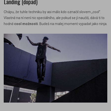
Landing (dopad)
Chápu, že tuhle techniku by asi málo kdo označil slovem „cool”.
Vlastně na ní není nic speciálního, ale pokud se jí naučíš, dává ti to
hodně
cool možnosti
. Budeš na malej moment vypadat jako ninja.