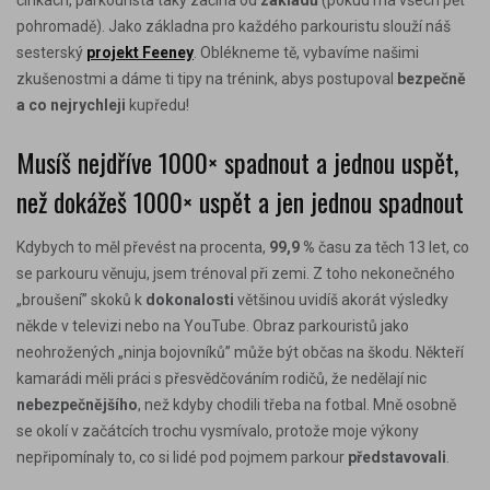
činkách, parkourista taky začíná
od
základů
(pokud má všech pět
pohromadě). Jako základna pro každého parkouristu slouží náš
sesterský
projekt Feeney
. Oblékneme tě, vybavíme našimi
zkušenostmi a dáme ti tipy na trénink, abys postupoval
bezpečně
a co nejrychleji
kupředu!
Musíš nejdříve 1000
×
spadnout a jednou uspět,
než dokážeš 1000
×
uspět a jen jednou spadnout
Kdybych to měl převést na procenta,
99,9 %
času za těch 13 let, co
se parkouru věnuju, jsem trénoval při zemi. Z toho nekonečného
„broušení” skoků k
dokonalosti
většinou uvidíš akorát výsledky
někde v televizi nebo na YouTube. Obraz parkouristů jako
neohrožených „ninja bojovníků” může být občas na škodu. Někteří
kamarádi měli práci s přesvědčováním rodičů, že nedělají nic
nebezpečnějšího
, než kdyby chodili třeba na fotbal. Mně osobně
se okolí v začátcích trochu vysmívalo, protože moje výkony
nepřipomínaly to, co si lidé pod pojmem parkour
představovali
.