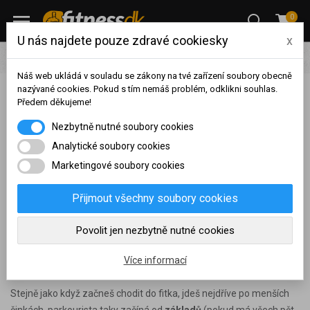
0
U nás najdete pouze zdravé cookiesky
x
Blog
Cvičení
Nejefektivnější snadné parkourové triky
Náš web ukládá v souladu se zákony na tvé zařízení soubory obecně
nazývané cookies. Pokud s tím nemáš problém, odklikni souhlas.
Nejefektivnější snadné parkourové triky
Předem děkujeme!
Na základě vašeho
Nezbytně nutné soubory cookies
Publikováno:
18.02.2021
,
Naposledy aktualizováno:
20.01.2022
dosaženého obratu za
sledované období, byl váš
Analytické soubory cookies
účet přeřazen do jiné
Marketingové soubory cookies
Lítání po střechách budov, dvojitá salta a výlezy po několika
cenové skupiny.
metrových stěnách. Nejspíš si správně vydedukoval, že v tomhle
Nákupy za poslední rok:
0
Přijmout všechny soubory cookies
článku půjde o parkour. Nebo sis přečetl nadpis a můj úvod vypadá
Kč
jen jako okecávání jasného. Parkour má nálepku
extrémního
Nyní spadáte do věrnostní
Povolit jen nezbytně nutné cookies
sportu
. Nebudu lhát, mně, jako parkouristovi, tahle nálepka
skupiny:
vyhovuje. Je do jisté míry sexy, nicméně současně není až tak
Více informací
pravdivá.
Stejně jako když začneš chodit do fitka, jdeš nejdříve po menších