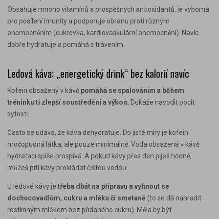
Obsahuje mnoho vitamínů a prospěšných antioxidantů
, je výborná
pro posílení imunity a podporuje obranu proti různým
onemocněním (cukrovka, kardiovaskulární onemocnění). Navíc
dobře hydratuje a pomáhá s trávením.
Ledová káva: „energetický drink“ bez kalorií navíc
Kofein obsažený v kávě
pomáhá se spalováním a během
tréninku ti zlepší soustředění a výkon.
Dokáže navodit pocit
sytosti.
Často se udává, že káva dehydratuje. Do jisté míry je kofein
močopudná látka, ale pouze minimálně. Voda obsažená v kávě
hydrataci spíše prospívá. A pokud kávy přes den piješ hodně,
můžeš pití kávy prokládat čistou vodou.
U ledové kávy je
třeba dbát na přípravu a vyhnout se
dochucovadlům, cukru a mléku či smetaně
(to se dá nahradit
rostlinným mlékem bez přidaného cukru). Měla by být