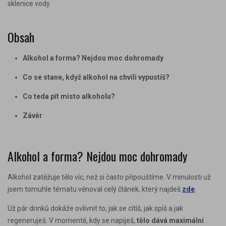
sklenice vody.
Obsah
Alkohol a forma? Nejdou moc dohromady
Co se stane, když alkohol na chvíli vypustíš?
Co teda pít místo alkoholu?
Závěr
Alkohol a forma? Nejdou moc dohromady
Alkohol zatěžuje tělo víc, než si často připouštíme. V minulosti už
jsem tomuhle tématu věnoval celý článek, který najdeš
zde
.
Už pár drinků dokáže ovlivnit to, jak se cítíš, jak spíš a jak
regeneruješ. V momentě, kdy se napiješ,
tělo dává maximální