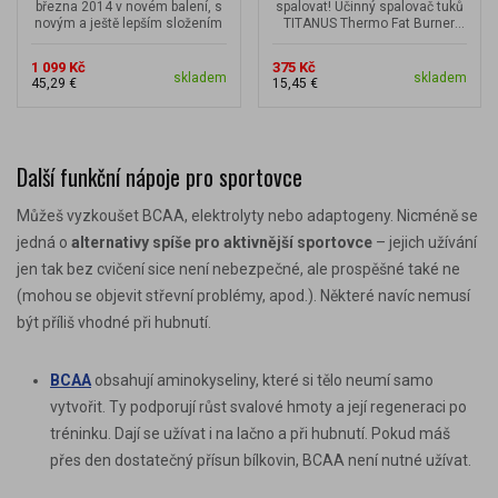
března 2014 v novém balení, s
spalovat! Účinný spalovač tuků
novým a ještě lepším složením
TITANUS Thermo Fat Burner
kombinuje osvědčené látky
jako...
1 099 Kč
375 Kč
skladem
skladem
45,29 €
15,45 €
Další funkční nápoje pro sportovce
Můžeš vyzkoušet BCAA, elektrolyty nebo adaptogeny. Nicméně se
jedná o
alternativy spíše pro aktivnější sportovce
– jejich užívání
jen tak bez cvičení sice není nebezpečné, ale prospěšné také ne
(mohou se objevit střevní problémy, apod.). Některé navíc nemusí
být příliš vhodné při hubnutí.
BCAA
obsahují aminokyseliny, které si tělo neumí samo
vytvořit. Ty podporují růst svalové hmoty a její
regeneraci po
tréninku
. Dají se užívat i na lačno a
při hubnutí
. Pokud máš
přes den dostatečný přísun bílkovin, BCAA není nutné užívat.