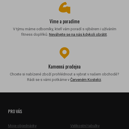
Víme a poradíme
V týmu máme odborníky, kteří vám poradí s výběrem i užíváním
fitness doplňků.
Neváhejte se na nás kdykoli obrátit
.
Kamenná prodejna
Chcete si nabízené zboží prohlédnout a vybrat v našem obchodě?
Rádi se s vámi potkáme v
Červeném Kostelci
.
PRO VÁS
Moje objednávky
Velikostní tabulky