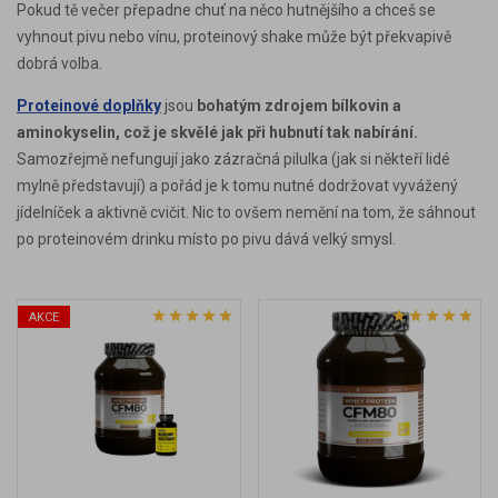
Pokud tě večer přepadne chuť na něco hutnějšího a chceš se
vyhnout pivu nebo vínu, proteinový shake může být překvapivě
dobrá volba.
Proteinové doplňky
jsou
bohatým zdrojem bílkovin a
aminokyselin, což je skvělé jak při hubnutí tak nabírání.
Samozřejmě nefungují jako zázračná pilulka (jak si někteří lidé
mylně představují) a pořád je k tomu nutné dodržovat vyvážený
jídelníček a aktivně cvičit. Nic to ovšem nemění na tom, že sáhnout
po proteinovém drinku místo po pivu dává velký smysl.
AKCE