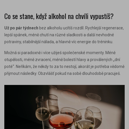
Co se stane, když alkohol na chvíli vypustíš?
Už po pár týdnech
bez alkoholu ucítíš rozdíl. Rychlejší regenerace,
lepší spánek, méně chutí na různé sladkosti a další nevhodné
potraviny, stabilnější nálada, a hlavně víc energie do tréninku.
Možná si paradoxně i více užiješ společenské momenty. Méně
otupělosti, méně zvracení, méně bolestí hlavy a proválených „dní
poté“. Neříkám, že někdy to za to nestojí, akorát je potřeba vědomě
přijmout následky. Obzvlášť pokud na sobě dlouhodobě pracuješ.