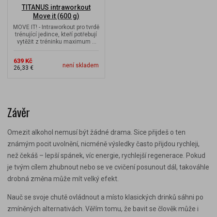
TITANUS intraworkout
Move it (600 g)
MOVE IT! - Intraworkout pro tvrdě
trénující jedince, kteří potřebují
vytěžit z tréninku maximum a
posunout ho na...
639 Kč
není skladem
26,33 €
Závěr
Omezit alkohol nemusí být žádné drama. Sice přijdeš o ten
známým pocit uvolnění, nicméně výsledky často přijdou rychleji,
než čekáš – lepší spánek, víc energie, rychlejší regenerace. Pokud
je tvým cílem zhubnout nebo se ve cvičení posunout dál, takováhle
drobná změna může mít velký efekt.
Nauč se svoje chutě ovládnout a místo klasických drinků sáhni po
zmíněných alternativách. Věřím tomu, že bavit se člověk může i