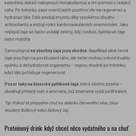
katechinů dokáží nakopnout metabolismus a tím pomoci s redukcí
váhy. Po tréninku zase oceníš jejich pozitivní vliv na regeneraci a
hydrataci těla. Dále posilují imunitu díky vysokému obsahu
antioxidantů a snižují riziko kardiovaskulárních onemocnění. Jako
nejlepší čaje se často uvádějí zelený, bílý, rooibos, bylinkové čaje
nebo matcha.
Samozřejmě
ne všechny čaje jsou vhodné
.
Například silné černé
čaje jsou fajn na povzbuzení ráno, ale večer mohou ovlivnit kvalitu
spánku a dehydratovat organismu – nejsou vhodné po tréninku,
když tělo potřebuje regenerovat.
Pozor taky na klasické pytlíkové čaje
, které všichni známe –
obsahují přidaný cukr a aromata, což znamená vyšší podíl kalorií.
Tip: Pokud tě přepadne chuť na sklenku červeného vína, zkus
studený ibiškový nebo šípkový čaj.
Proteinový drink: když chceš něco vydatného a na chuť