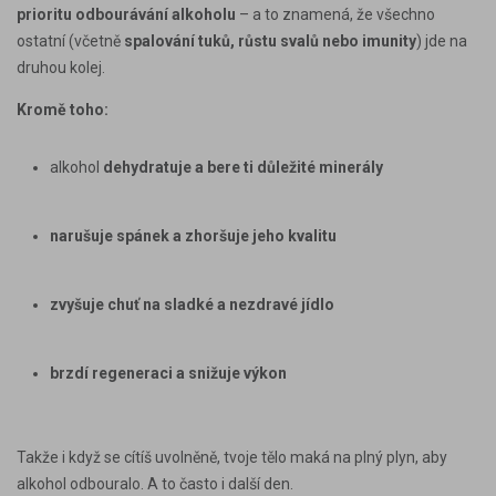
prioritu odbourávání alkoholu
– a to znamená, že všechno
ostatní (včetně
spalování tuků, růstu svalů nebo imunity
) jde na
druhou kolej.
Kromě toho:
alkohol
dehydratuje a bere ti důležité minerály
narušuje spánek a zhoršuje jeho kvalitu
zvyšuje chuť na sladké a nezdravé jídlo
brzdí regeneraci a snižuje výkon
Takže i když se cítíš uvolněně, tvoje tělo maká na plný plyn, aby
alkohol odbouralo. A to často i další den.