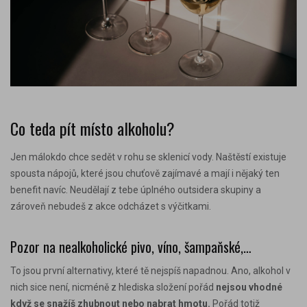
Co teda pít místo alkoholu?
Jen málokdo chce sedět v rohu se sklenicí vody. Naštěstí existuje
spousta nápojů, které jsou chuťově zajímavé a mají i nějaký ten
benefit navíc. Neudělají z tebe úplného outsidera skupiny a
zároveň nebudeš z akce odcházet s výčitkami.
Pozor na nealkoholické pivo, víno, šampaňské,…
To jsou první alternativy, které tě nejspíš napadnou. Ano, alkohol v
nich sice není, nicméně z hlediska složení pořád
nejsou vhodné
když se snažíš zhubnout nebo nabrat hmotu
.
Pořád totiž