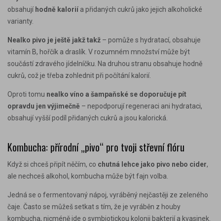
obsahují
hodně kalorií
a přidaných cukrů jako jejich alkoholické
varianty.
Nealko pivo je ještě jakž takž
– pomůže s hydratací, obsahuje
vitamín B, hořčík a draslík. V rozumném množství může být
součástí zdravého jídelníčku. Na druhou stranu obsahuje hodně
cukrů, což je třeba zohlednit při počítání kalorií.
Oproti tomu
nealko víno a šampaňské se doporučuje pít
opravdu jen výjimečně
– nepodporují regeneraci ani hydrataci,
obsahují vyšší podíl přidaných cukrů a jsou kalorická.
Kombucha: přírodní „pivo“ pro tvoji střevní flóru
Když si chceš připít něčím, co
chutná lehce jako pivo nebo cider
,
ale nechceš alkohol, kombucha může být fajn volba.
Jedná se o fermentovaný nápoj, vyráběný nejčastěji ze zeleného
čaje. Často se můžeš setkat s tím, že je vyráběn z houby
kombucha, nicméně jde o symbiotickou kolonii bakterií a kvasinek.