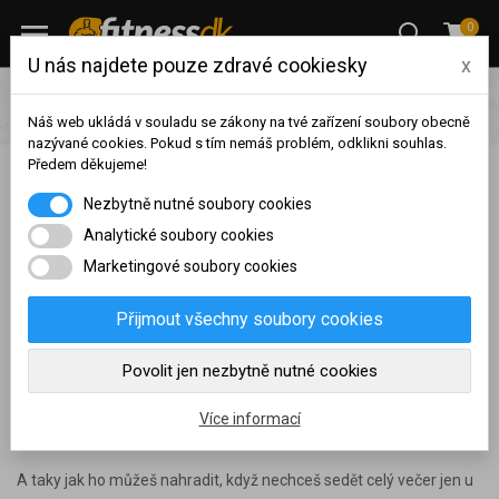
0
U nás najdete pouze zdravé cookiesky
x
Blog
Hubnutí
Čím nahradit alkohol při hubnutí, posilování
nebo jen tak
Náš web ukládá v souladu se zákony na tvé zařízení soubory obecně
nazývané cookies. Pokud s tím nemáš problém, odklikni souhlas.
Předem děkujeme!
Čím nahradit alkohol při hubnutí, posilování nebo jen
Na základě vašeho
Nezbytně nutné soubory cookies
tak
dosaženého obratu za
sledované období, byl váš
Analytické soubory cookies
účet přeřazen do jiné
Marketingové soubory cookies
Publikováno:
27.06.2025
,
Naposledy aktualizováno:
27.06.2025
cenové skupiny.
Nákupy za poslední rok:
0
Přijmout všechny soubory cookies
Alkohol do společenského života neodmyslitelně patří. Občas si
Kč
Nyní spadáte do věrnostní
něco dáš na oslavě, jindy doma večer u televize. Jenže pokud se
Povolit jen nezbytně nutné cookies
skupiny:
snažíš posouvat v tréninku, lépe jíst a celkově držet v kondici tělo i
psychiku, je dobré vědět, co ti alkohol ve skutečnosti přináší – a
Více informací
hlavně bere.
A taky jak ho můžeš nahradit, když nechceš sedět celý večer jen u