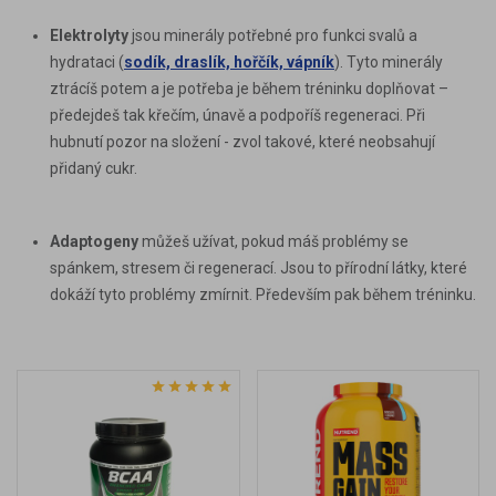
Elektrolyty
jsou minerály potřebné pro funkci svalů a
hydrataci (
sodík, draslík, hořčík, vápník
). Tyto minerály
ztrácíš potem a je potřeba je během tréninku doplňovat –
předejdeš tak křečím, únavě a podpoříš regeneraci.
Při
hubnutí pozor na složení
- zvol takové, které neobsahují
přidaný cukr.
Adaptogeny
můžeš užívat, pokud máš problémy se
spánkem, stresem či regenerací. Jsou to přírodní látky, které
dokáží tyto problémy zmírnit. Především pak během tréninku.