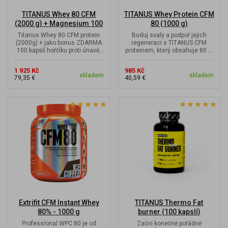
TITANUS Whey 80 CFM
TITANUS Whey Protein CFM
(2000 g) + Magnesium 100
80 (1000 g)
kapslí zdarma
Titanus Whey 80 CFM protein
Buduj svaly a podpoř jejich
(2000g) + jako bonus ZDARMA
regeneraci s TITANUS CFM
100 kapslí hořčíku proti únavě,
proteinem, který obsahuje 80 %
svalovým křečím a pro...
bílkovin, skvěle chutná a má...
1 925 Kč
985 Kč
skladem
skladem
79,35 €
40,59 €
Extrifit CFM Instant Whey
TITANUS Thermo Fat
80% - 1000 g
burner (100 kapslí)
Professional WPC 80 je od
Začni konečně pořádně