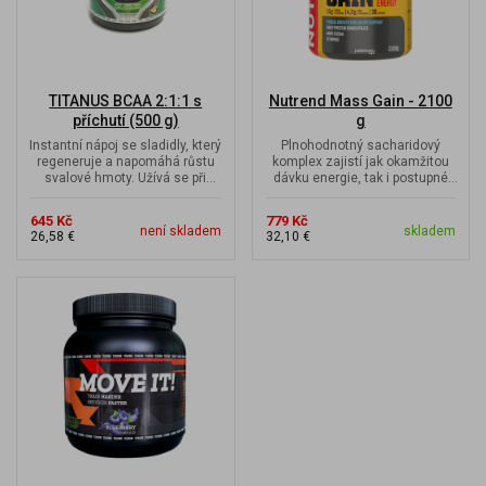
TITANUS BCAA 2:1:1 s
Nutrend Mass Gain - 2100
příchutí (500 g)
g
Instantní nápoj se sladidly, který
Plnohodnotný sacharidový
regeneruje a napomáhá růstu
komplex zajistí jak okamžitou
svalové hmoty. Užívá se při
dávku energie, tak i postupné
intenzivním tělesném...
uvolňování energie a doplnění...
645 Kč
779 Kč
není skladem
skladem
26,58 €
32,10 €