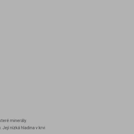
které minerály.
ejí nízká hladina v krvi