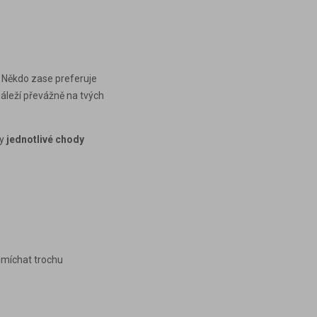
. Někdo zase preferuje
t záleží převážně na tvých
by
jednotlivé chody
řimíchat trochu