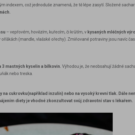
kým indexem, což jednoduše znamená, že tě lépe zasytí. Složené sachar
inách.
su
– vepřovém, hovězím, kuřecím, či krůtím, v
kysaných mléčných výrob
v
oříškách
(mandle, vlašské ořechy). Zmiňované potraviny jsou navíc ča
3 mastných kyselin a bílkovin.
Výhodou je, že neobsahují
žádné sach
tuňák
nebo
treska
.
na cukrovku(například inzulín) nebo na vysoký krevní tlak. Dále nen
hájením diety je vhodné zkonzultovat svůj zdravotní stav s lékařem.