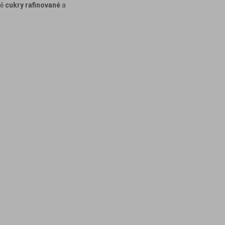
ně
cukry rafinované
a