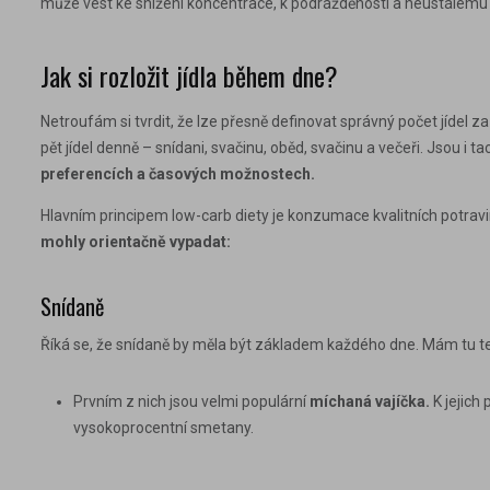
může vést ke snížení koncentrace, k podrážděnosti a neustálému 
Jak si rozložit jídla během dne?
Netroufám si tvrdit, že lze přesně definovat správný počet jíde
pět
jídel denně – snídani, svačinu, oběd, svačinu a večeři. Jsou i tací
preferencích a časových možnostech.
Hlavním principem low-carb diety je konzumace kvalitních potrav
mohly orientačně vypadat:
Snídaně
Říká se, že snídaně by měla být základem každého dne. Mám tu te
Prvním z nich jsou velmi populární
míchaná vajíčka
.
K jejich 
vysokoprocentní smetany.