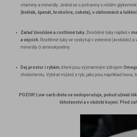
vitamíny
a
minerály
. Jedná se o potraviny s nižším glykemic
(květák, špenát, brokolice, cuketa), v obilovinách a luštěn
Zařaď živočišné a rostlinné tuky
.
Živočišné tuky najdeš v
ma
a vejcích
.
Rostlinné tuky se vyskytují v
zelenině
(avokádo)
a 
minerály
či
aminokyseliny
.
Dej prostor i rybám
, které jsou významným zdrojem
Omega 
cholesterolu. Vybírat můžeš z ryb, jako jsou například
losos, 
POZOR! Low-carb dieta se nedoporučuje, pokud užíváš léky 
těhotenství a v období kojení. Před za