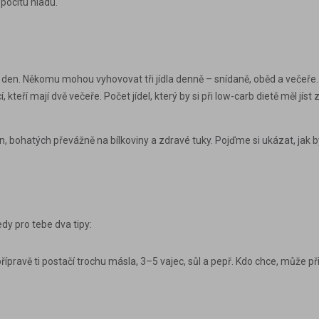
pocitu hladu.
l za den. Někomu mohou vyhovovat
tři
jídla denně – snídaně, oběd a večeře
, kteří mají dvě večeře. Počet jídel, který by si při low-carb dietě měl jís
in, bohatých převážně na
bílkoviny
a
zdravé tuky
. Pojďme si ukázat, jak 
dy pro tebe dva tipy:
přípravě ti postačí trochu másla, 3–5 vajec, sůl a pepř. Kdo chce, může p