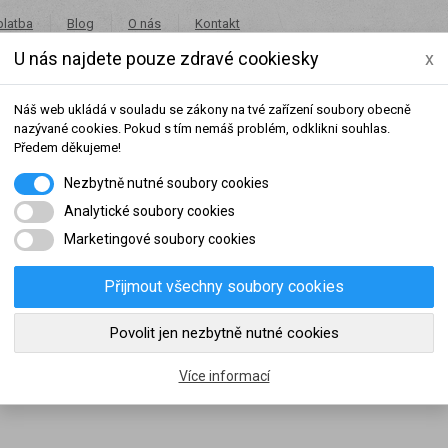
platba
Blog
O nás
Kontakt
U nás najdete pouze zdravé cookiesky
x
+420 491 462 001
in
Náš web ukládá v souladu se zákony na tvé zařízení soubory obecně
nazývané cookies. Pokud s tím nemáš problém, odklikni souhlas.
Předem děkujeme!
Nezbytně nutné soubory cookies
Potraviny
Akce
Výprodej
Značky
Analytické soubory cookies
Marketingové soubory cookies
statek energie
Přijmout všechny soubory cookies
šeho dosaženého obratu za sledované období, byl váš účet přeřazen do jiné
Povolit jen nezbytně nutné cookies
statek energie
slední rok:
0 Kč
do věrnostní skupiny:
Více informací