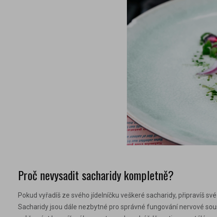
Proč nevysadit sacharidy kompletně?
Pokud vyřadíš ze svého jídelníčku veškeré sacharidy, připravíš své
Sacharidy jsou dále nezbytné pro správné fungování nervové sous