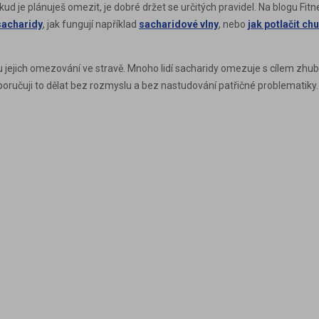
kud je plánuješ omezit, je dobré držet se určitých pravidel. Na blogu F
sacharidy
, jak fungují například
sacharidové vlny
, nebo
jak potlačit ch
 jejich omezování ve stravě. Mnoho lidí sacharidy omezuje s cílem zhub
oporučuji to dělat bez rozmyslu a bez nastudování patřičné problematiky.