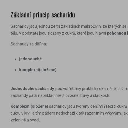
Základní princip sacharidů
Sacharidy jsou jednou ze tří základních
makroživin
, ze kterých se
tělu. V podstatě jsou složeny z cukrů, které jsou hlavní
pohonnou h
Sacharidy se dělí na:
jednoduché
komplexní(složené)
Jednoduché sacharidy
jsou vstřebány prakticky okamžitě, což 
sacharidy patří například
med, ovocné šťávy
a
sladkosti
.
Komplexní(složené)
sacharidy jsou tvořeny delšími řetězci cukrů
cukru v krvi, a tím pádem nedochází k tak razantním výkyvům, ja
zelenině
a
ovoci
.