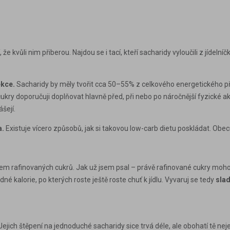
e kvůli nim přiberou. Najdou se i tací, kteří sacharidy vyloučili z jídelní
ekce.
Sacharidy by měly tvořit cca
50–55% z celkového energetického p
y doporučuji doplňovat hlavně před, při nebo po náročnější fyzické akti
šejí.
a.
Existuje vícero způsobů, jak si takovou low-carb dietu poskládat. Obe
ojem
rafinovaných
cukrů. Jak už jsem psal – právě
rafinované
cukry moho
é kalorie, po kterých roste ještě roste chuť k jídlu. Vyvaruj se tedy
sla
Jejich štěpení na jednoduché sacharidy sice trvá déle, ale obohatí tě nej