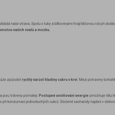
 skládá naše strava. Spolu s tuky a bílkovinami hrají klíčovou roli při do
motou našich svalů a mozku.
může způsobit
rychlý nárůst hladiny cukru v krvi.
Mezi potraviny bohat
 a jsou tráveny pomaleji.
Postupné uvolňování energie
umožňuje tělu lé
ko při konzumaci jednoduchých cukrů. Složené sacharidy najdeš v
obilov