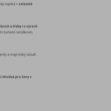
idy najdeš v
zelenině
cích a třeba i v sýrech
sto bohaté na
bílkovin
,
aridy
a mají nízký obsah
í vhodná pro ženy v