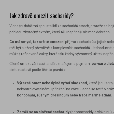
Jak zdravě omezit sa
charidy?
V dnešní době má spousta lidí ze sacharidů strach, protože se bojí, ž
pohledu zbytečný extrém, který tělu nepřináší nic moc dobrého.
Co má smysl, tak určité omezení příjmu sacharidů a
jejich sel
měl být složený převážně z komplexních sacharidů. Jednoduché cukr
můžeš rafinované cukry, které tělu žádný významný užitek nepřiná
Cílené omezování sacharidů označujeme pojmem
low-carb
diet
dietu nastavit podle těchto
pravidel:
Výrazně omez nebo úplně vyřaď sladkosti
,
které jsou zdr
nekontrolovatelnému přibírání na váze. Jedná se totiž o prázdn
bonbónům, různým dresingům nebo třeba marmeládám.
Zaměř se na složené sacharidy
(polysacharidy a vlákninu). 