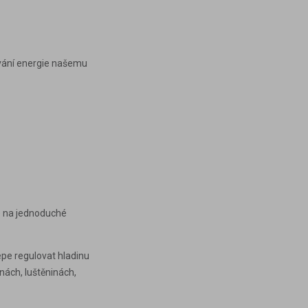
dávání energie našemu
é na jednoduché
pe regulovat hladinu
inách
,
luštěninách
,