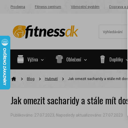
Prodejna
Fitness centrum
Věrnostní systém
Doprava a 
Výživa
Oblečení
Doplňky
Blog
Hubnutí
Jak omezit sacharidy a stále mít do
Na základě va
skupiny.
Jak omezit sacharidy a stále mít do
Nákupy za po
Nyní spadáte 
Publikováno:
27.07.2023
,
Naposledy aktualizováno:
27.07.2023