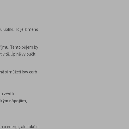
čku úplně. To je z mého
říjmu
. Tento příjem by
vitě. Úplně vyloučit
cně si můžeš low carb
u vést k
dkým nápojům,
en o
energii
, ale také o