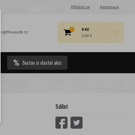
Přihlásit se
Registrace
0 Kč
0
fo@fitnessdk.cz
0,00 €
Sestav si vlastní akci
 cenové
Sdílet