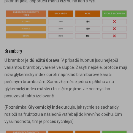
pikantní jídla, doporučit mohu cizrnu na kari s rýží.
Brambory
U brambor je
důležitá úprava.
V případě hubnutí jsou nejlepší
variantou brambory vařené ve slupce. Zasytí nejdéle, protože mají
nižší glykemický index oproti například bramborové kaši či
pečeným bramborám. Samozřejmě se jedná o přílohu a na
glykemický index má vliv i to, s čím je jíme. Je nesmysl ho
posuzovat takto izolovaně.
(Poznámka:
Glykemický index
určuje, jak rychle se sacharidy
rozloží na fruktózu a následně vstřebají do krevního oběhu. Čím
vyšší hodnota, tím je proces rychlejší)