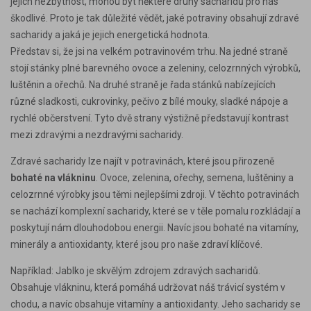
jejich nezbytnost, mohou být některé druhy sacharidů pro nás
škodlivé. Proto je tak důležité vědět, jaké potraviny obsahují zdravé
sacharidy a jaká je jejich energetická hodnota.
Představ si, že jsi na velkém potravinovém trhu. Na jedné straně
stojí stánky plné barevného ovoce a zeleniny, celozrnných výrobků,
luštěnin a ořechů. Na druhé straně je řada stánků nabízejících
různé sladkosti, cukrovinky, pečivo z bílé mouky, sladké nápoje a
rychlé občerstvení. Tyto dvě strany výstižně představují kontrast
mezi zdravými a nezdravými sacharidy.
Zdravé sacharidy lze najít v potravinách, které jsou přirozeně
bohaté na vlákninu
. Ovoce, zelenina, ořechy, semena, luštěniny a
celozrnné výrobky jsou těmi nejlepšími zdroji. V těchto potravinách
se nachází komplexní sacharidy, které se v těle pomalu rozkládají a
poskytují nám dlouhodobou energii. Navíc jsou bohaté na vitamíny,
minerály a antioxidanty, které jsou pro naše zdraví klíčové.
Například: Jablko je skvělým zdrojem zdravých sacharidů.
Obsahuje vlákninu, která pomáhá udržovat náš trávicí systém v
chodu, a navíc obsahuje vitamíny a antioxidanty. Jeho sacharidy se