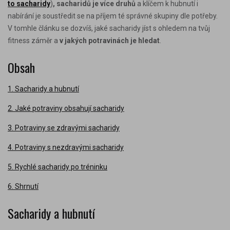
to sacharidy
)
, sacharidů je více druhů
a klíčem k hubnutí i
nabírání je soustředit se na příjem té správné skupiny dle potřeby.
V tomhle článku se dozvíš, jaké sacharidy jíst s ohledem na tvůj
fitness záměr a
v jakých potravinách je hledat
.
Obsah
1. Sacharidy a hubnutí
2. Jaké potraviny obsahují sacharidy
3. Potraviny se zdravými sacharidy
4. Potraviny s nezdravými sacharidy
5. Rychlé sacharidy po tréninku
6. Shrnutí
Sacharidy a hubnutí