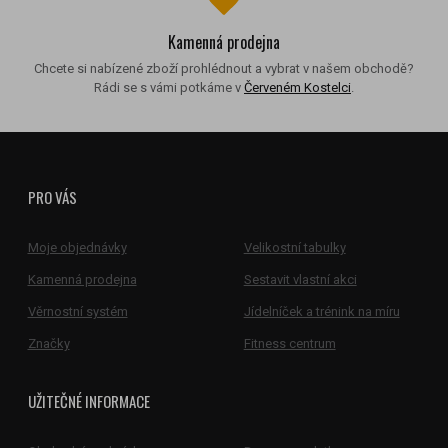
Kamenná prodejna
Chcete si nabízené zboží prohlédnout a vybrat v našem obchodě?
Rádi se s vámi potkáme v
Červeném Kostelci
.
PRO VÁS
Moje objednávky
Velikostní tabulky
Kamenná prodejna
Sestavit vlastní akci
Věrnostní systém
Jídelníček a trénink na míru
Značky
Fitness centrum
UŽITEČNÉ INFORMACE