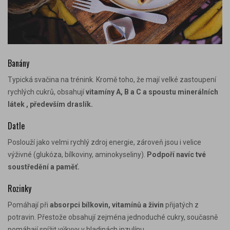
Banány
Typická svačina na trénink. Kromě toho, že mají velké zastoupení
rychlých cukrů, obsahují
vitamíny A, B a C a spoustu minerálních
látek , především draslík.
Datle
Poslouží jako velmi
rychlý zdroj energie
, zároveň jsou i
velice
výživné
(glukóza, bílkoviny, aminokyseliny).
Podpoří navíc tvé
soustředění a paměť.
Rozinky
Pomáhají při
absorpci bílkovin
, vitamínů a živin
přijatých z
potravin. Přestože obsahují zejména jednoduché cukry, současně
pomáhají snížit výkyvy v hladinách inzulínu.