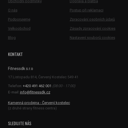
Obchodní podmínky
Doprava a platba
O nás
Postup při reklamaci
Podporujeme
Zpracování osobních údajů
Velkoobchod
Zásady zpracování cookies
Blog
Nastavení souborů cookies
KONTAKT
Fitnessdk s.r.o
Telefon:
+420 491 462 001
(08:00 - 17:00)
E-mail:
info@fitnessdk.cz
Kamenná prodejna - Červený kostelec
(z druhé strany fitness centra)
SLEDUJTE NÁS