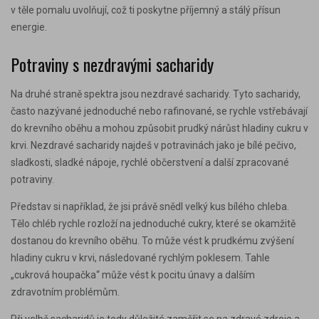
v těle pomalu uvolňují, což ti poskytne příjemný a stálý přísun
energie.
Potraviny s nezdravými sacharidy
Na druhé straně spektra jsou nezdravé sacharidy. Tyto sacharidy,
často nazývané jednoduché nebo rafinované, se rychle vstřebávají
do krevního oběhu a mohou způsobit prudký nárůst hladiny cukru v
krvi. Nezdravé sacharidy najdeš v potravinách jako je bílé pečivo,
sladkosti, sladké nápoje, rychlé občerstvení a další zpracované
potraviny.
Představ si například, že jsi právě snědl velký kus bílého chleba.
Tělo chléb rychle rozloží na jednoduché cukry, které se okamžitě
dostanou do krevního oběhu. To může vést k prudkému zvýšení
hladiny cukru v krvi, následované rychlým poklesem. Tahle
„cukrová houpačka“ může vést k pocitu únavy a dalším
zdravotním problémům.
Při volbě sacharidů je tedy důležité zaměřit se na zdravé zdroje a