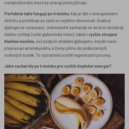
metabolizování, které by energií ještě plýtvalo.
Perfektně také fungují po tréninku
, kdy je tělo v energetickém
deficitu a potřebuje se začít co nejdříve obnovovat. Svalový
glykogen je vyčerpaný. Jednoduché sacharidy se do krve dostávají
daleko rychleji (vyšší glykemický index), takže i
rychle stoupne
hladina inzulínu
, což
podpoří ukládání glykogenu
. Inzulín navíc
přepravuje
aminokyseliny a živiny
přímo do poškozených
svalových buněk. To významně urychlí regenerační procesy.
Jaké sacharidy po tréninku pro rychlé doplnění energie?