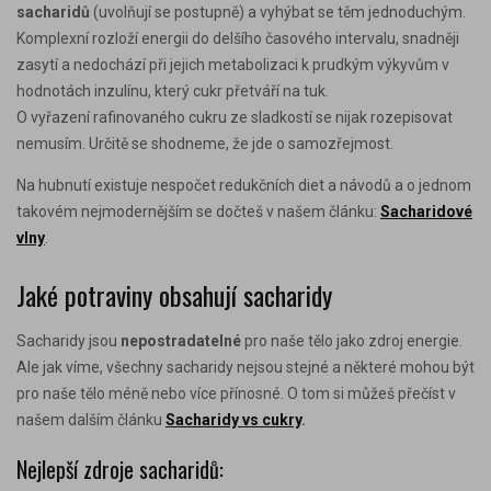
sacharidů
(uvolňují se postupně) a vyhýbat se těm jednoduchým.
Komplexní rozloží energii do delšího časového intervalu, snadněji
zasytí a nedochází při jejich metabolizaci k prudkým výkyvům v
hodnotách inzulínu, který cukr přetváří na tuk.
O vyřazení rafinovaného cukru ze sladkostí se nijak rozepisovat
nemusím. Určitě se shodneme, že jde o samozřejmost.
Na hubnutí existuje nespočet redukčních diet a návodů a o jednom
takovém nejmodernějším se dočteš v našem článku:
Sacharidové
vlny
.
Jaké potraviny obsahují sacharidy
Sacharidy jsou
nepostradatelné
pro naše tělo jako zdroj energie.
Ale jak víme, všechny sacharidy nejsou stejné a některé mohou být
pro naše tělo méně nebo více přínosné. O tom si můžeš přečíst v
našem dalším článku
Sacharidy vs cukry
.
Nejlepší zdroje sacharidů: