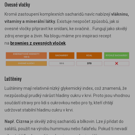
Ovesné vločky
Kromě zastoupení komplexních sacharidů navíc nabízejí
vlákninu,
vitamíny a minerální látky.
Existuje nespočet způsobů, jak si
ovesné vločky připravit ke snídani, ke svačině… Fungují jako skvělý
zdroj energie a živin. Na blogu máme pro inspiraci recept
na
brownies z ovesných vloček
.
Luštěniny
Luštěniny mají relativně nízký glykemický index, což znamená, že
nezpůsobují prudký nárůst hladiny cukru v krvi. Proto jsou vhodnou
součástí stravy pro lidi s cukrovkou nebo pro ty, kteří chtějí
udržovat stabilní hladinu cukru v krvi.
Např. Cizrna
je skvělý zdroj sacharidů a bílkovin. Lze jí přidat do
salátů, použít na výrobu hummusu nebo falafelu. Pokud ti nevadí