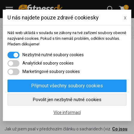
0
U nás najdete pouze zdravé cookiesky
x
Blog
Radíme s výběrem
Sacharidy v potravinách – co
vyhledávat a čemu se raději vyhýbat?
Náš web ukládá v souladu se zákony na tvé zařízení soubory obecně
nazývané cookies. Pokud s tím nemáš problém, odklikni souhlas.
Předem děkujeme!
Sacharidy v potravinách – co vyhledávat a čemu se
Na základě vašeho
Nezbytně nutné soubory cookies
raději vyhýbat?
dosaženého obratu za
sledované období, byl váš
Analytické soubory cookies
účet přeřazen do jiné
Marketingové soubory cookies
Publikováno:
16.05.2021
,
Naposledy aktualizováno:
07.11.2023
cenové skupiny.
Nákupy za poslední rok:
0
Přijmout všechny soubory cookies
Sacharidy (neboli cukry) ve zdravé výživě nemají dobrou pověst.
Kč
Nyní spadáte do věrnostní
Při hubnutí o nich nechceme ani slyšet, při nabírání svalové hmoty
Povolit jen nezbytně nutné cookies
skupiny:
o nich neslýcháme tolik, kolik bychom měli. Problém ale není v
sacharidech samotných jako spíš v jejich
nerovnoměrném
Více informací
zastoupení v našem jídelníčku
.
Jak už jsem psal v předchozím článku o sacharidech (viz.
Co jsou