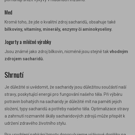
Med
Kromě toho, že jde o kvalitní zdroj sacharidů, obsahuje také
bílkoviny, vitamíny, minerály, enzymy či aminokyseliny.
Jogurty a mléčné výrobky
Jsou známé jako zdroj bílkovin, nicméně jsou stejně tak
vhodným
zdrojem sacharidů.
Shrnutí
Je důležité si uvědomit, že sacharidy jsou důležitou součástí naší
stravy, poskytující energii pro fungování našeho těla. Při výběru
potravin bohatých na sacharidy je důležité mít na paměti jejich
složení, typy sacharidů a potřeby našeho těla. Optimalizace stravy
a zahrnutí rozmanité škály sacharidových zdrojů může přispět k
udržení zdravého životního stylu.
Pro urychlení nabírání hmoty doporučujeme výživové doplňky na