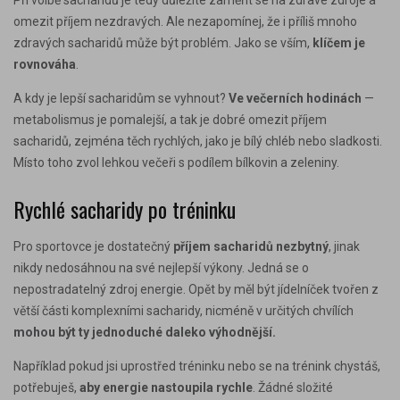
omezit příjem nezdravých. Ale nezapomínej, že i příliš mnoho
zdravých sacharidů může být problém. Jako se vším,
klíčem je
rovnováha
.
A kdy je lepší sacharidům se vyhnout?
Ve večerních hodinách
—
metabolismus je pomalejší, a tak je dobré omezit příjem
sacharidů, zejména těch rychlých, jako je bílý chléb nebo sladkosti.
Místo toho zvol lehkou večeři s podílem bílkovin a zeleniny.
Rychlé sacharidy po tréninku
Pro sportovce je dostatečný
příjem sacharidů nezbytný
, jinak
nikdy nedosáhnou na své
nejlepší výkony.
Jedná se o
nepostradatelný zdroj energie. Opět by měl být jídelníček tvořen z
větší části komplexními sacharidy, nicméně v určitých chvílích
mohou být ty jednoduché daleko výhodnější.
Například pokud jsi uprostřed tréninku nebo se na trénink chystáš,
potřebuješ,
aby
energie nastoupila rychle
.
Žádné složité