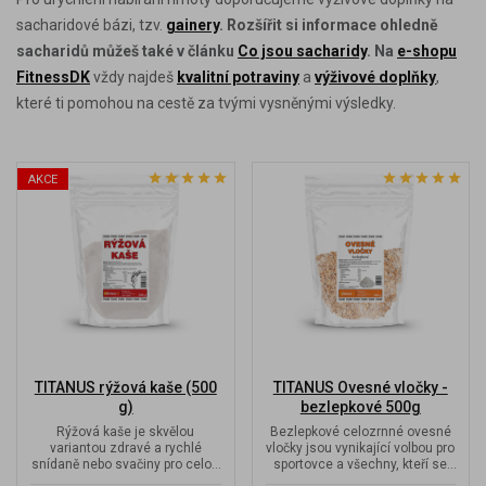
sacharidové bázi, tzv.
gainery
. Rozšířit si informace ohledně
sacharidů můžeš také v článku
Co jsou sacharidy
. Na
e-shopu
FitnessDK
vždy najdeš
kvalitní potraviny
a
výživové doplňky
,
které ti pomohou na cestě za tvými vysněnými výsledky.
AKCE
TITANUS rýžová kaše (500
TITANUS Ovesné vločky -
g)
bezlepkové 500g
Rýžová kaše je skvělou
Bezlepkové celozrnné ovesné
variantou zdravé a rychlé
vločky jsou vynikající volbou pro
snídaně nebo svačiny pro celou
sportovce a všechny, kteří se
rodinu. Je jemná, nezatěžuje
snaží dodržovat...