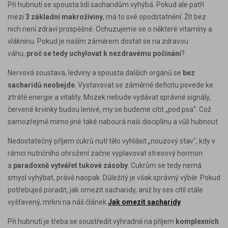
Při hubnutí se spousta lidí sacharidům vyhýbá. Pokud ale patří
mezi
3 základní makroživiny
, má to své opodstatnění. Žít bez
nich není zdraví prospěšné. Ochuzujeme se o některé vitamíny a
vlákninu. Pokud je naším záměrem dostat se na zdravou
váhu,
proč se tedy uchylovat k nezdravému počínání
?
Nervová soustava, ledviny a spousta dalších orgánů se
bez
sacharidů neobejde
. Vystavovat se záměrně deficitu povede ke
ztrátě energie a vitality. Mozek nebude vydávat správné signály,
červené krvinky budou lenivé, my se budeme cítit „pod psa“. Což
samozřejmě mimo jiné také nabourá naši disciplínu a vůli hubnout.
Nedostatečný příjem cukrů nutí tělo vyhlásit „nouzový stav“, kdy v
rámci nutričního ohrožení začne vyplavovat stresový hormon
a
paradoxně vytvářet tukové zásoby
. Cukrům se tedy nemá
smysl vyhýbat, právě naopak. Důležitý je však správný výběr. Pokud
potřebuješ poradit, jak omezit sacharidy, aniž by ses cítil stále
vyšťavený, mrkni na náš článek
Jak omezit sacharidy
.
Při hubnutí je třeba se soustředit výhradně na příjem
komplexních