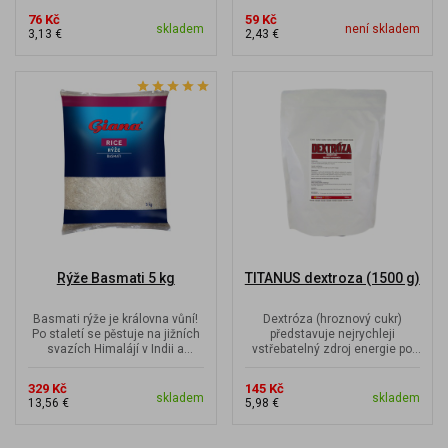
trávení,...
76 Kč
59 Kč
skladem
není skladem
3,13 €
2,43 €
Rýže Basmati 5 kg
TITANUS dextroza (1500 g)
Basmati rýže je královna vůní!
Dextróza (hroznový cukr)
Po staletí se pěstuje na jižních
představuje nejrychleji
svazích Himalájí v Indii a
vstřebatelný zdroj energie po
Pákistánu. Rýžová pole...
zátěži nebo i během zátěže,
kdy...
329 Kč
145 Kč
skladem
skladem
13,56 €
5,98 €