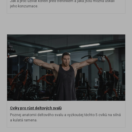
Jak a proč užívat kofein před tréninkem a jaká jsou možná úskalí
jeho konzumace.
Cviky pro růst deltových svalů
Poznej anatomii deltového svalu a vyzkoušej těchto 5 cviků na silná
a kulatá ramena.