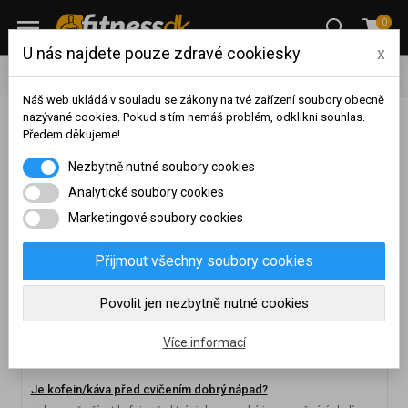
0
U nás najdete pouze zdravé cookiesky
x
Blog
Náš web ukládá v souladu se zákony na tvé zařízení soubory obecně
nazývané cookies. Pokud s tím nemáš problém, odklikni souhlas.
Fitness blog
Předem děkujeme!
Na základě vašeho
Nezbytně nutné soubory cookies
dosaženého obratu za
sledované období, byl váš
Analytické soubory cookies
účet přeřazen do jiné
Marketingové soubory cookies
cenové skupiny.
Nákupy za poslední rok:
0
Přijmout všechny soubory cookies
Kč
Nyní spadáte do věrnostní
Povolit jen nezbytně nutné cookies
skupiny:
Více informací
Je kofein/káva před cvičením dobrý nápad?