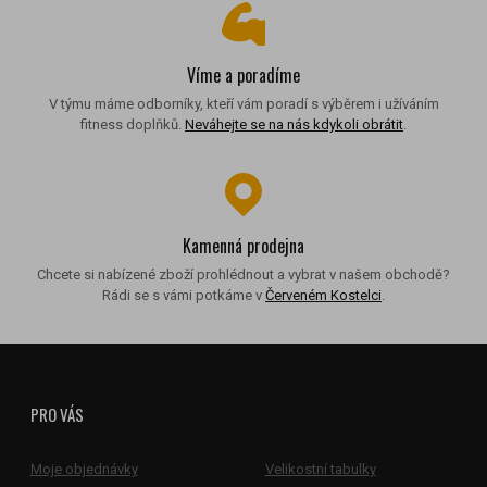
Víme a poradíme
V týmu máme odborníky, kteří vám poradí s výběrem i užíváním
fitness doplňků.
Neváhejte se na nás kdykoli obrátit
.
Kamenná prodejna
Chcete si nabízené zboží prohlédnout a vybrat v našem obchodě?
Rádi se s vámi potkáme v
Červeném Kostelci
.
PRO VÁS
Moje objednávky
Velikostní tabulky