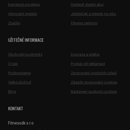
Kamenná prodejna
Sestavit vlastní akci
Věrnostní systém
Jídelníček a trénink na míru
Značky
Fitness centrum
UŽITEČNÉ INFORMACE
Obchodní podmínky
Doprava a platba
O nás
Postup při reklamaci
Podporujeme
Zpracování osobních údajů
Velkoobchod
Zásady zpracování cookies
Blog
Nastavení souborů cookies
KONTAKT
Fitnessdk s.r.o