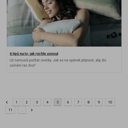
6 tipů na to, jak rychle usnout
Už nemusíš počítat ovečky. Jak se na spánek připravit, aby šlo
usínání raz dva?
1
2
3
4
5
6
7
8
9
10
11
...